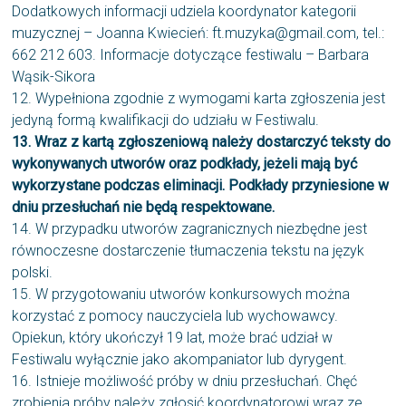
Dodatkowych informacji udziela koordynator kategorii
muzycznej – Joanna Kwiecień: ft.muzyka@gmail.com, tel.:
662 212 603. Informacje dotyczące festiwalu – Barbara
Wąsik-Sikora
12. Wypełniona zgodnie z wymogami karta zgłoszenia jest
jedyną formą kwalifikacji do udziału w Festiwalu.
13. Wraz z kartą zgłoszeniową należy dostarczyć teksty do
wykonywanych utworów oraz podkłady, jeżeli mają być
wykorzystane podczas eliminacji. Podkłady przyniesione w
dniu przesłuchań nie będą respektowane.
14. W przypadku utworów zagranicznych niezbędne jest
równoczesne dostarczenie tłumaczenia tekstu na język
polski.
15. W przygotowaniu utworów konkursowych można
korzystać z pomocy nauczyciela lub wychowawcy.
Opiekun, który ukończył 19 lat, może brać udział w
Festiwalu wyłącznie jako akompaniator lub dyrygent.
16. Istnieje możliwość próby w dniu przesłuchań. Chęć
zrobienia próby należy zgłosić koordynatorowi wraz ze