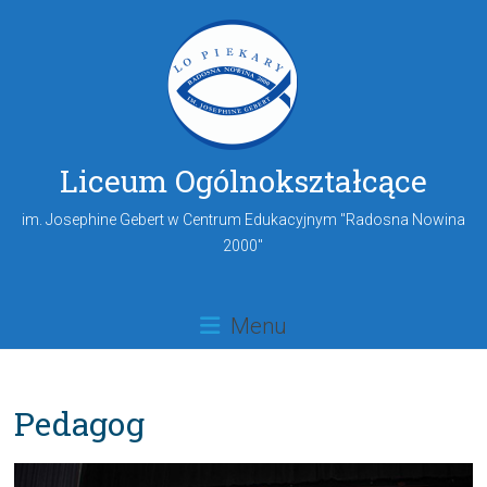
Liceum Ogólnokształcące
im. Josephine Gebert w Centrum Edukacyjnym "Radosna Nowina
2000"
Menu
Pedagog