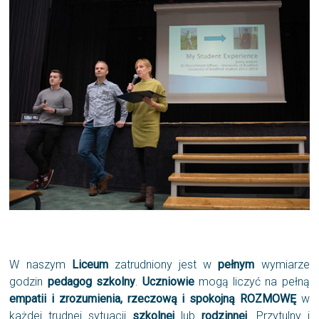
W naszym
Liceum
zatrudniony jest w
pełnym
wymiarze
godzin
pedagog szkolny
.
Uczniowie
mogą liczyć na pełną
empatii i zrozumienia, rzeczową i spokojną
ROZMOWĘ
w
każdej trudnej sytuacji
szkolnej
lub
rodzinnej
. Przytulny i