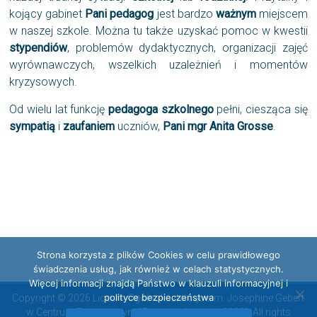
kojący gabinet
Pani pedagog
jest bardzo
ważnym
miejscem
w naszej szkole. Można tu także uzyskać pomoc w kwestii
stypendiów
, problemów dydaktycznych, organizacji zajęć
wyrównawczych, wszelkich uzależnień i momentów
kryzysowych.
Od wielu lat funkcję
pedagoga szkolnego
pełni, ciesząca się
sympatią
i
zaufaniem
uczniów,
Pani mgr Anita Grosse
.
Strona korzysta z plików Cookies w celu prawidłowego
świadczenia usług, jak również w celach statystycznych.
Więcej informacji znajdą Państwo w klauzuli informacyjnej i
polityce bezpieczeństwa
Copyright © 2026 Liceum Ogólnokształcące im. Josephine Gebert
w Centrum Edukacyjnym "Radosna Nowina 2000". All rights