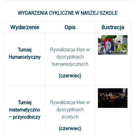
WYDARZENIA CYKLICZNE W NASZEJ SZKOLE
Wydarzenie
Opis
Ilustracja
Rywalizacja klas w
Turniej
dyscyplinach
Humanistyczny
humanistycznych
(czerwiec)
Rywalizacja klas w
Turniej
dyscyplinach
matematyczno
ścisłych
– przyrodniczy
(czerwiec)