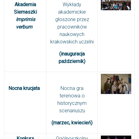
Akademia
Wykłady
Siemaszki
akademickie
Imprimis
głoszone przez
verbum
pracowników
naukowych
krakowskich uczelni
(inauguracja
październik)
Nocna krucjata
Nocna gra
terenowa o
historycznym
scenariuszu
(marzec, kwiecień)
Konkurs
Ogólnoszkolny