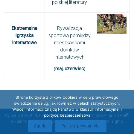
polskiej literatury
Ekstremalne
Rywalizacja
Igrzyska
sportowa pomiędzy
Internatowe
mieszkańcami
domków
internatowych
(
maj, czerwiec
)
Strona korzysta z plików Cookies w celu prawidłowego
świadczenia usług, jak również w celach statystycznych.
Więcej informacji znajdą Państwo w klauzuli informacyjnej i
polityce bezpieczeństwa
Copyright © 2026 Liceum Ogólnokształcące im. Josephine Gebert
w Centrum Edukacyjnym "Radosna Nowina 2000". All rights
Zgoda
Polityka prywatności
reserved.