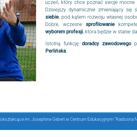
uczeń, który chce poznać swoje mocne
Dzisiejszy dynamicznie zmieniający si
siebie
, pod kątem rozwoju własnej osob
Dobre, wczesne
sprofilowanie
kompeten
wyborem profesji
, która będzie w stanie d
Istotną funkcję
doradcy zawodowego
pe
Perlińska.
kształcące im. Josephine Gebert w Centrum Edukacyjnym "Radosna Now