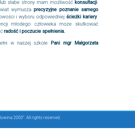
 lub słabe strony mam możliwość
konsultacji
.
ę świat wymusza
precyzyjne poznanie samego
owości i wyboru odpowiedniej
ścieżki kariery
.
cji młodego człowieka może skutkować
ać
radość i poczucie spełnienia.
łni w naszej szkole
Pani mgr Małgorzata
ina 2000". All rights reserved.