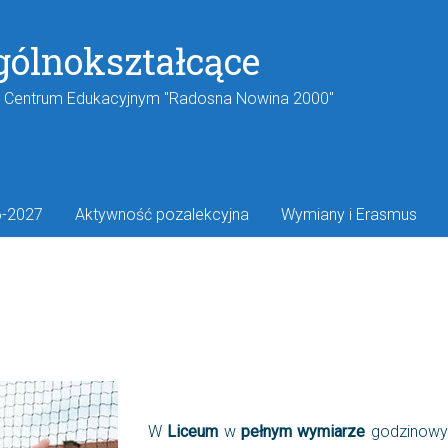
gólnokształcące
w Centrum Edukacyjnym "Radosna Nowina 2000"
6-2027
Aktywność pozalekcyjna
Wymiany i Erasmus
W
Liceum
w
pełnym wymiarze
godzinowym