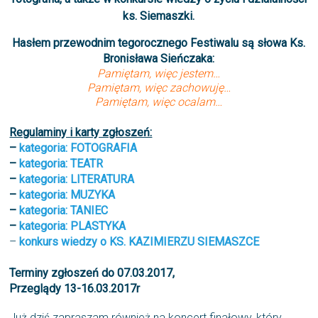
ks. Siemaszki.
Hasłem przewodnim tegorocznego Festiwalu są słowa Ks.
Bronisława Sieńczaka:
Pamiętam, więc jestem…
Pamiętam, więc zachowuję…
Pamiętam, więc ocalam…
Regulaminy i karty zgłoszeń:
–
kategoria: FOTOGRAFIA
–
kategoria: TEATR
–
kategoria: LITERATURA
–
kategoria: MUZYKA
–
kategoria: TANIEC
–
kategoria: PLASTYKA
–
konkurs wiedzy o KS. KAZIMIERZU SIEMASZCE
Terminy zgłoszeń do 07.03.2017,
Przeglądy 13-16.03.2017r
Już dziś zapraszam również na koncert finałowy, który