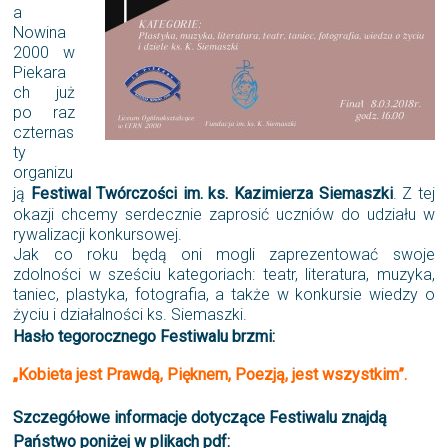
a
Nowina
2000 w
Piekara
ch już
po raz
czternas
ty
organizu
ją
Festiwal Twórczości im. ks. Kazimierza Siemaszki
. Z tej
okazji chcemy serdecznie zaprosić uczniów do udziału w
rywalizacji konkursowej.
Jak co roku będą oni mogli zaprezentować swoje
zdolności w sześciu kategoriach: teatr, literatura, muzyka,
taniec, plastyka, fotografia, a także w konkursie wiedzy o
życiu i działalności ks. Siemaszki.
Hasło tegorocznego Festiwalu brzmi:
„Kobieta jest Prawdą, Pięknem, Poezją, jest wszystkim”.
Szczegółowe informacje dotyczące Festiwalu znajdą
Państwo poniżej w plikach pdf: