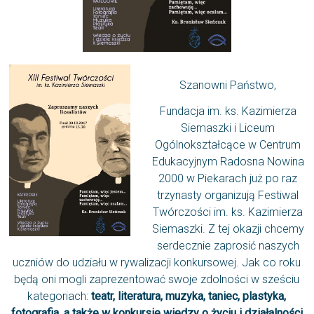
Szanowni Państwo,
Fundacja im. ks. Kazimierza
Siemaszki i Liceum
Ogólnokształcące w Centrum
Edukacyjnym Radosna Nowina
2000 w Piekarach już po raz
trzynasty organizują Festiwal
Twórczości im. ks. Kazimierza
Siemaszki. Z tej okazji chcemy
serdecznie zaprosić naszych
uczniów do udziału w rywalizacji konkursowej. Jak co roku
będą oni mogli zaprezentować swoje zdolności w sześciu
kategoriach:
teatr, literatura, muzyka, taniec, plastyka,
fotografia, a także w konkursie wiedzy o życiu i działalności