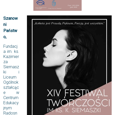
Szanow
ni
Państw
o,
Fundacj
a im. ks.
Kazimier
za
Siemasz
ki i
Liceum
Ogólnok
ształcąc
e w
Centrum
Edukacy
jnym
Radosn