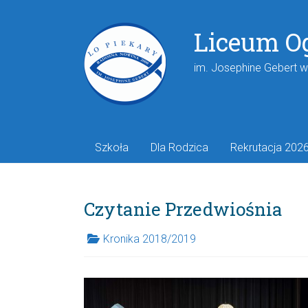
Liceum O
im. Josephine Gebert 
Szkoła
Dla Rodzica
Rekrutacja 202
Czytanie Przedwiośnia
Kronika 2018/2019