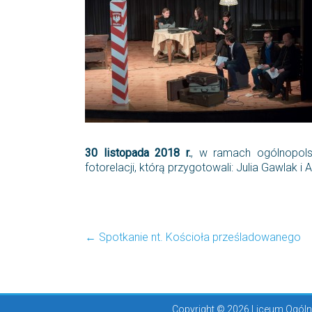
30 listopada 2018 r.
, w ramach ogólnopolsk
fotorelacji, którą przygotowali: Julia Gawlak i
←
Spotkanie nt. Kościoła prześladowanego
Copyright © 2026 Liceum Ogólno