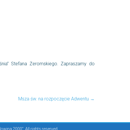
iośnia” Stefana Żeromskiego. Zapraszamy do
Msza św. na rozpoczęcie Adwentu
→
ina 2000". All rights reserved.