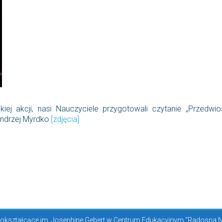
iej akcji, nasi Nauczyciele przygotowali czytanie „Przedw
 Andrzej Myrdko
[zdjęcia]
kształcące im. Josephine Gebert w Centrum Edukacyjnym "Radosna Now