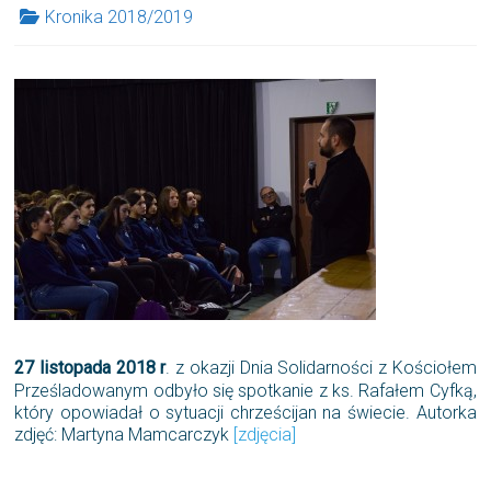
Kronika 2018/2019
27 listopada 2018 r
. z okazji Dnia Solidarności z Kościołem
Prześladowanym odbyło się spotkanie z ks. Rafałem Cyfką,
który opowiadał o sytuacji chrześcijan na świecie. Autorka
zdjęć: Martyna Mamcarczyk
[zdjęcia]