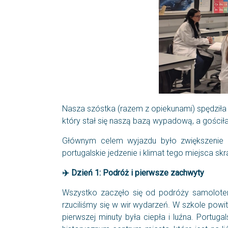
Nasza szóstka (razem z opiekunami) spędził
który stał się naszą bazą wypadową, a gościł
Głównym celem wyjazdu było zwiększenie n
portugalskie jedzenie i klimat tego miejsca sk
✈
️ Dzień 1: Podróż i pierwsze zachwyty
Wszystko zaczęło się od podróży samolotem
rzuciliśmy się w wir wydarzeń. W szkole pow
pierwszej minuty była ciepła i luźna. Portu