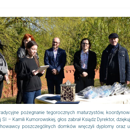
ę tradycyjne pożegnanie tegorocznych maturzystów, koordyno
I – Kamili Kumorowskiej, głos zabrał Ksiądz Dyrektor, dziękuj
howawcy poszczególnych domków wręczyli dyplomy oraz upom