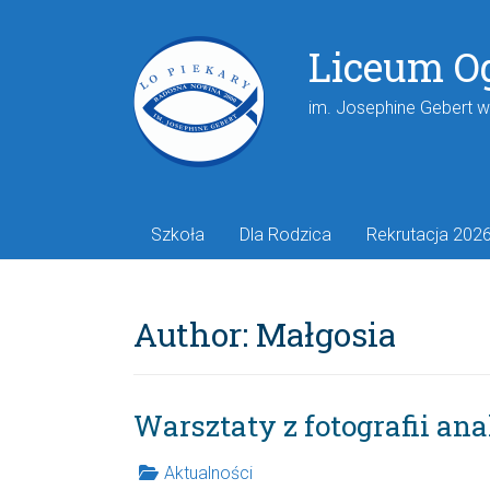
Liceum O
im. Josephine Gebert 
Szkoła
Dla Rodzica
Rekrutacja 202
Author:
Małgosia
Warsztaty z fotografii an
Aktualności