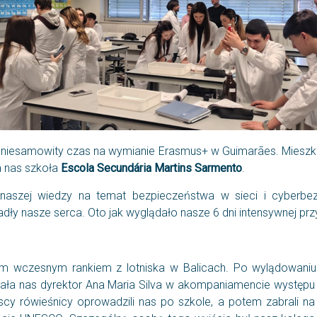
a niesamowity czas na wymianie Erasmus+ w Guimarães. Miesz
a nas szkoła
Escola Secundária Martins Sarmento
.
aszej wiedzy na temat bezpieczeństwa w sieci i cyberbez
radły nasze serca. Oto jak wyglądało nasze 6 dni intensywnej pr
 wczesnym rankiem z lotniska w Balicach. Po wylądowaniu 
itała nas dyrektor Ana Maria Silva w akompaniamencie występ
galscy rówieśnicy oprowadzili nas po szkole, a potem zabrali 