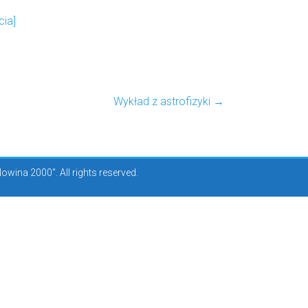
cia]
Wykład z astrofizyki
→
ina 2000". All rights reserved.