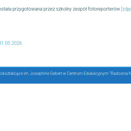
została przygotowana przez szkolny zespół fotoreporterów
[zdję
1.05.2026
kształcące im. Josephine Gebert w Centrum Edukacyjnym "Radosna Now