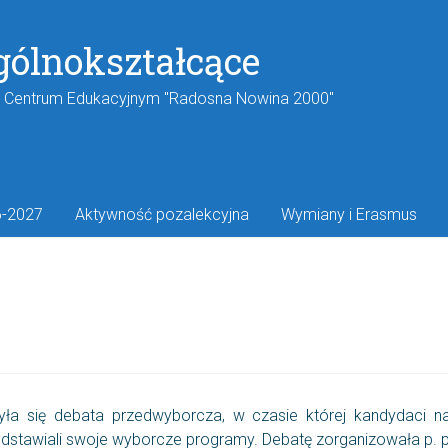
gólnokształcące
w Centrum Edukacyjnym "Radosna Nowina 2000"
6-2027
Aktywność pozalekcyjna
Wymiany i Erasmus
yła się debata przedwyborcza, w czasie której kandydaci
stawiali swoje wyborcze programy. Debatę zorganizowała p. pro