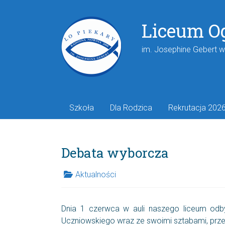
Liceum O
im. Josephine Gebert 
Szkoła
Dla Rodzica
Rekrutacja 202
Debata wyborcza
Aktualności
Dnia 1 czerwca w auli naszego liceum odb
Uczniowskiego wraz ze swoimi sztabami, przed