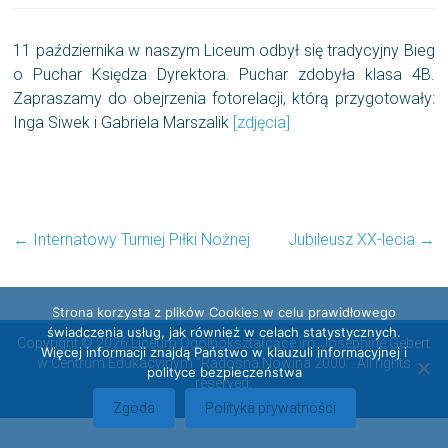
11 października w naszym Liceum odbył się tradycyjny Bieg
o Puchar Księdza Dyrektora. Puchar zdobyła klasa 4B.
Zapraszamy do obejrzenia fotorelacji, którą przygotowały:
Inga Siwek i Gabriela Marszalik
[zdjęcia]
←
Internatowy Turniej Piłki Nożnej
Jubileusz XX-lecia
→
Strona korzysta z plików Cookies w celu prawidłowego
świadczenia usług, jak również w celach statystycznych.
Copyright © 2026 Liceum Ogólnokształcące im. Josephine Gebert
Więcej informacji znajdą Państwo w klauzuli informacyjnej i
w Centrum Edukacyjnym "Radosna Nowina 2000". All rights
polityce bezpieczeństwa
reserved.
Zgoda
Polityka prywatności