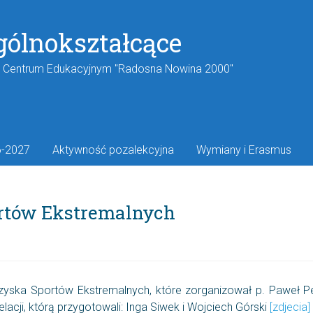
gólnokształcące
w Centrum Edukacyjnym "Radosna Nowina 2000"
6-2027
Aktywność pozalekcyjna
Wymiany i Erasmus
ortów Ekstremalnych
rzyska Sportów Ekstremalnych, które zorganizował p. Paweł Pe
acji, którą przygotowali: Inga Siwek i Wojciech Górski
[zdjecia]