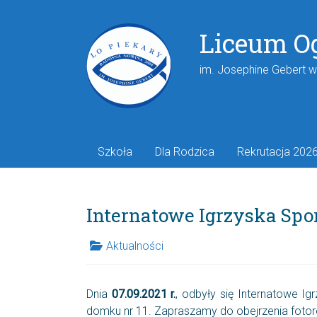
Liceum O
im. Josephine Gebert 
Szkoła
Dla Rodzica
Rekrutacja 202
Internatowe Igrzyska Sp
Aktualności
Dnia
07.09.2021 r.
, odbyły się Internatowe Ig
domku nr 11. Zapraszamy do obejrzenia fotorel