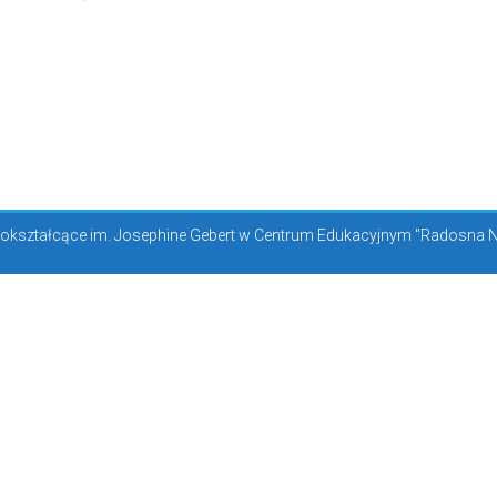
kształcące im. Josephine Gebert w Centrum Edukacyjnym "Radosna Now