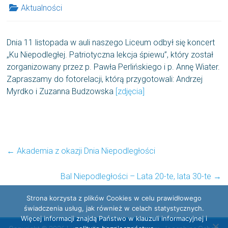
Aktualności
Dnia 11 listopada w auli naszego Liceum odbył się koncert
„Ku Niepodległej. Patriotyczna lekcja śpiewu”, który został
zorganizowany przez p. Pawła Perlińskiego i p. Annę Wiater.
Zapraszamy do fotorelacji, którą przygotowali: Andrzej
Myrdko i Zuzanna Budzowska
[zdjęcia]
←
Akademia z okazji Dnia Niepodległości
Bal Niepodległości – Lata 20-te, lata 30-te
→
Strona korzysta z plików Cookies w celu prawidłowego
świadczenia usług, jak również w celach statystycznych.
Więcej informacji znajdą Państwo w klauzuli informacyjnej i