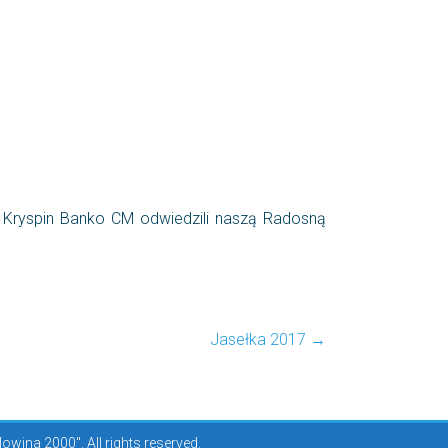
 Kryspin Banko CM odwiedzili naszą Radosną
Jasełka 2017
→
ina 2000". All rights reserved.