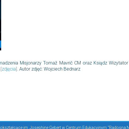
omadzenia Misjonarzy Tomaž Mavrič CM oraz Ksiądz Wizytator
i
[zdjęcia]
. Autor zdjęć: Wojciech Bednarz
kształcące im. Josephine Gebert w Centrum Edukacyjnym "Radosna Now