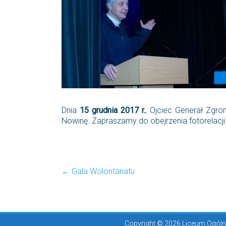
Dnia
15 grudnia 2017 r.
, Ojciec Generał Zgr
Nowinę. Zapraszamy do obejrzenia fotorelacj
←
Gala Wolontariatu
Copyright © 2026 Liceum Ogólno