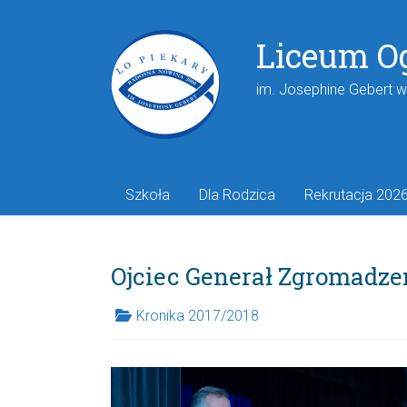
Liceum O
im. Josephine Gebert 
Szkoła
Dla Rodzica
Rekrutacja 202
Ojciec Generał Zgromadze
Kronika 2017/2018