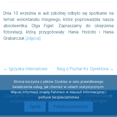
Dnia 10 września w auli szkolnej odbyło się spotkanie na
temat wolontariatu misyjnego, które poprowadziła nasza
absolwentka, Olga Figiel. Zapraszamy do obejrzenia
fotorelacji, którą przygotowały: Hania Hościło i Hania
Grabarczuk
[zdjęcia]
.
←
Igrzyska Internatowe
Bieg o Puchar Ks. Dyrektora
→
Strona korzysta z plików Cookies w celu prawidłowego
świadczenia usług, jak również w celach statystycznych.
Więcej informacji znajdą Państwo w klauzuli informacyjnej i
Copyright © 2026 Liceum Ogólnokształcące im. Josephine Gebert
polityce bezpieczeństwa
w Centrum Edukacyjnym "Radosna Nowina 2000". All rights
reserved.
Zgoda
Polityka prywatności