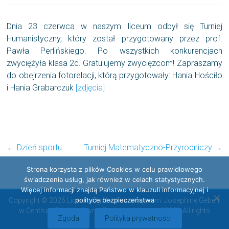
Dnia 23 czerwca w naszym liceum odbył się Turniej
Humanistyczny, który został przygotowany przez prof.
Pawła Perlińskiego. Po wszystkich konkurencjach
zwyciężyła klasa 2c. Gratulujemy zwycięzcom! Zapraszamy
do obejrzenia fotorelacji, którą przygotowały: Hania Hościło
i Hania Grabarczuk
[zdjęcia]
←
Dzień sportu
Turniej Matematyczno-Przyrodniczy
→
Strona korzysta z plików Cookies w celu prawidłowego
świadczenia usług, jak również w celach statystycznych.
Więcej informacji znajdą Państwo w klauzuli informacyjnej i
polityce bezpieczeństwa
Copyright © 2026 Liceum Ogólnokształcące im. Josephine Gebert
w Centrum Edukacyjnym "Radosna Nowina 2000". All rights
Zgoda
Polityka prywatności
reserved.