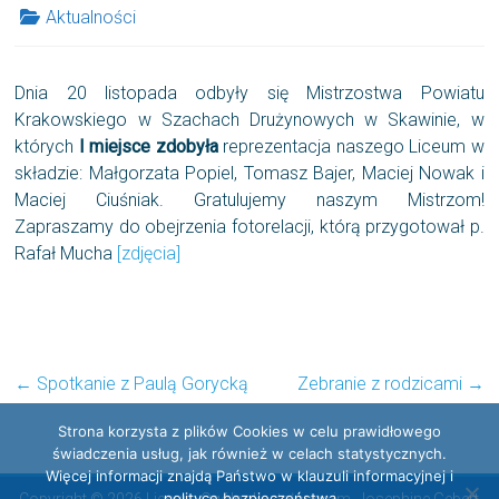
Aktualności
Dnia 20 listopada odbyły się Mistrzostwa Powiatu
Krakowskiego w Szachach Drużynowych w Skawinie, w
których
I miejsce
zdobyła
reprezentacja naszego Liceum w
składzie: Małgorzata Popiel, Tomasz Bajer, Maciej Nowak i
Maciej Ciuśniak. Gratulujemy naszym Mistrzom!
Zapraszamy do obejrzenia fotorelacji, którą przygotował p.
Rafał Mucha
[zdjęcia]
←
Spotkanie z Paulą Gorycką
Zebranie z rodzicami
→
Strona korzysta z plików Cookies w celu prawidłowego
świadczenia usług, jak również w celach statystycznych.
Więcej informacji znajdą Państwo w klauzuli informacyjnej i
polityce bezpieczeństwa