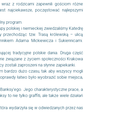
 wraz z rodzicami zapewnili gościom różne
est najciekawsze, poczęstować najlepszymi
ólny program.
y polskiej i niemieckiej zwiedzaliśmy Katedrę
my przechodząc tzw. Trasą królewską – ulicą
mnikiem Adama Mickiewicza i Sukiennicami.
jącej tradycyjne polskie dania. Druga część
torie związane z życiem społeczności Krakowa
 zostali zaproszeni na słynne zapiekanki.
m bardzo dużo czasu, tak aby wszyscy mogli
doprawdy łatwo było wyobrazić sobie miejsca,
ę Banksy’ego. Jego charakterystyczne prace, a
 to nie tylko graffiti, ale także wiele działań
, która wydarzyła się w odwiedzanych przez nas