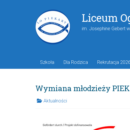
Liceum O
im. Josephine Gebert 
Szkoła
Dla Rodzica
Rekrutacja 202
Wymiana młodzieży PIE
Aktualności