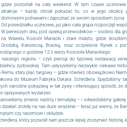
gdzie pozostali na cały weekend. W tym czasie uczniowie
atrakcje – każdy chciał pokazać to, co w jego okolicy j
domowymi potrawami i zapoznać ze swoim sposobem życia.
Od poniedziałku uczniowie, już jako cała grupa rozpoczęli wsp
W pierwszym dniu, pod opieką przewodników – osobno dla grup
na Wawelu, Kościół Mariacki i stare miasto, gdzie doszliś
Grodzką, Kanoniczą, Bracką, oraz oczywiście Rynek z po
chodzącego o godzinie 12 z wieży Kościoła Mariackiego.
naszego regionu – czyli pierogi do typowej restauracji serwu
 dzielnicy żydowskiej. Tam usłyszeliśmy niezwykle ciekawe his
 Remu, stary plac targowy – gdzie również obowiązkowo Niemcy
rakowa do Muzeum Fabryka Oskara Schindlera. Spędziliśmy ta
aszych narodów pokazaną w tak żywy i interesujący sposób, że 
sie opisywanych wydarzeń.
nowiliśmy zmienić nastrój i tematykę – i odwiedziliśmy galeri
ziałań zrobiły na nas duże wrażenie – teraz już wiemy, że Banksy
ojnym czy rasizmowi i obłudzie.
hindlera, który pozwolił nam jeszcze lepiej zrozumieć historię