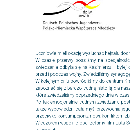
Uczniowie mieli okazję wysłuchać hejnału do
W czasie przerwy poszliśmy na specjalność 
zwiedzania odbyła się na Kazimierzu – byłej
przed i podczas wojny. Zwiedziliśmy synagogę
W kolejnym dniu powróciliśmy do centrum K
zapoznać się z bardzo trudną historią dla n
które zwiedzaliśmy poprzedniego dnia w cza
Po tak emocjonalnie trudnym zwiedzaniu posta
także wypowiedzi i cała myśl przewodnia jego d
przeciwko konsumpcjonizmowi, konfliktom zbr
Wieczorem wspólnie obejrzeliśmy film Lista Sc
miejscach.