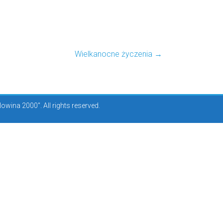
Wielkanocne życzenia
→
ina 2000". All rights reserved.