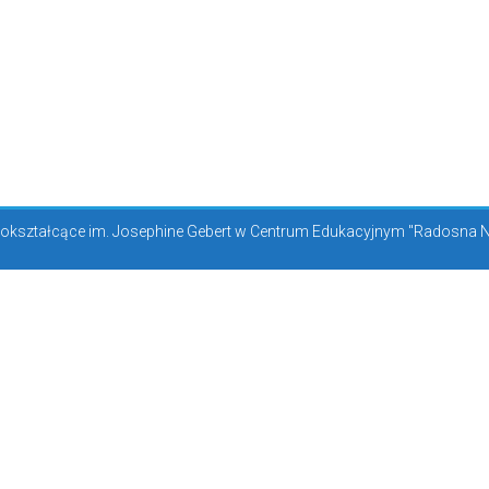
kształcące im. Josephine Gebert w Centrum Edukacyjnym "Radosna Now