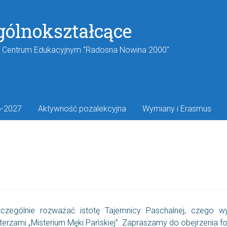
gólnokształcące
w Centrum Edukacyjnym "Radosna Nowina 2000"
6-2027
Aktywność pozalekcyjna
Wymiany i Erasmus
czególnie rozważać istotę Tajemnicy Paschalnej, czego wy
rzami „Misterium Męki Pańskiej”. Zapraszamy do obejrzenia foto