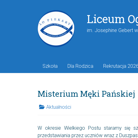
Liceum O
im. Josephine Gebert 
Szkoła
Dla Rodzica
Rekrutacja 202
Misterium Męki Pańskiej
Aktualności
W okresie Wielkiego Postu staramy się sz
przedstawiania przez uczniów wraz z Duszpaste