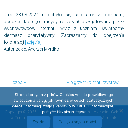
Dnia 23.03.2024 r. odbyło się spotkanie z rodzicami,
podczas którego tradycyjnie został przygotowany przez
wychowawców internatu wraz z uczniami świąteczny
kiermasz charytatywny. Zapraszamy do obejrzenia
fotorelacji
[zdjęcia]
Autor zdjęć: Andrzej Myrdko
←
Liczba PI
Pielgrzymka maturzystów
→
Strona korzysta z plików Cookies w celu prawidłowego
świadczenia usług, jak również w celach statystycznych.
Więcej informacji znajdą Państwo w klauzuli informacyjnej i
polityce bezpieczeństwa
Copyright © 2026 Liceum Ogólnokształcące im. Josephine Gebert
w Centrum Edukacyjnym "Radosna Nowina 2000". All rights
Zgoda
Polityka prywatności
reserved.