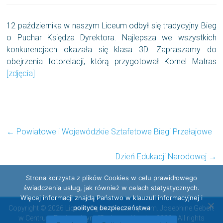
12 października w naszym Liceum odbył się tradycyjny Bieg
o Puchar Księdza Dyrektora. Najlepsza we wszystkich
konkurencjach okazała się klasa 3D. Zapraszamy do
obejrzenia fotorelacji, którą przygotował Kornel Matras
[zdjęcia]
←
Powiatowe i Wojewódzkie Sztafetowe Biegi Przełajowe
Dzień Edukacji Narodowej
→
Strona korzysta z plików Cookies w celu prawidłowego
świadczenia usług, jak również w celach statystycznych.
Więcej informacji znajdą Państwo w klauzuli informacyjnej i
polityce bezpieczeństwa
Copyright © 2026 Liceum Ogólnokształcące im. Josephine Gebert
w Centrum Edukacyjnym "Radosna Nowina 2000". All rights