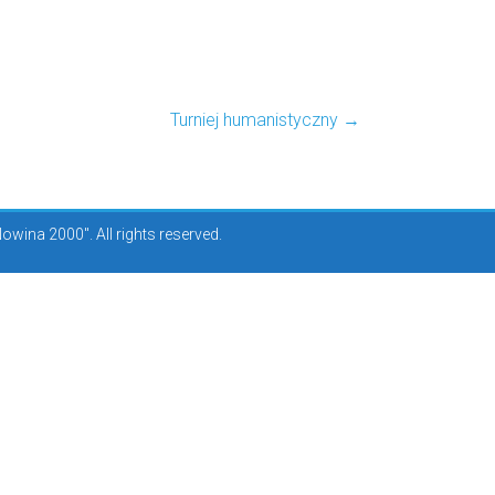
Turniej humanistyczny
→
ina 2000". All rights reserved.