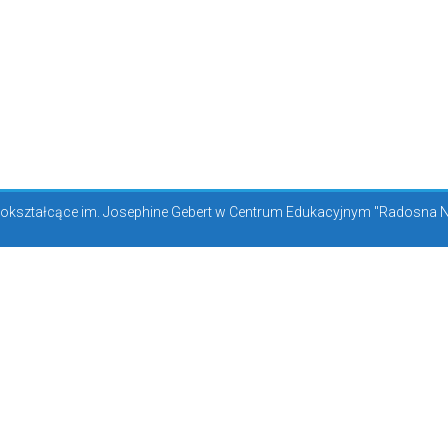
kształcące im. Josephine Gebert w Centrum Edukacyjnym "Radosna Now