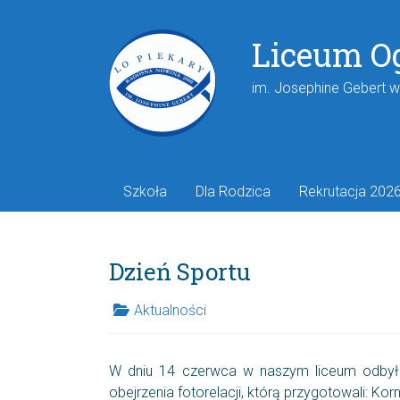
Liceum O
im. Josephine Gebert 
Szkoła
Dla Rodzica
Rekrutacja 202
Dzień Sportu
Aktualności
W dniu 14 czerwca w naszym liceum odbył s
obejrzenia fotorelacji, którą przygotowali: Kor