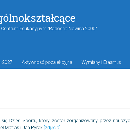
gólnokształcące
w Centrum Edukacyjnym "Radosna Nowina 2000"
6-2027
Aktywność pozalekcyjna
Wymiany i Erasmus
ię Dzień Sportu, który został zorganizowany przez nauczy
nel Matras i Jan Pyrek
[zdjęcia]