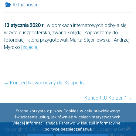
Aktualności
13 stycznia 2020 r
., w domkach internatowych odbyła się
wizyta duszpasterska, zwana kolędą. Zapraszamy do
fotorelacji, którą przygotowali: Marta Stępniewska i Andrzej
Myrdko
[zdjęcia]
←
Koncert Noworoczny dla Kacperka
Koncert „U Korzeni”
→
Strona korzysta z plików Cookies w celu prawidłowego
świadczenia usług, jak również w celach statystycznych.
Więcej informacji znajdą Państwo w klauzuli informacyjnej i
polityce bezpieczeństwa
Copyright © 2026 Liceum Ogólnokształcące im. Josephine Gebert
w Centrum Edukacyjnym "Radosna Nowina 2000". All rights