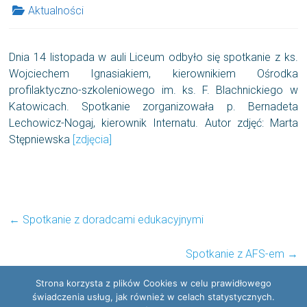
Aktualności
Dnia 14 listopada w auli Liceum odbyło się spotkanie z ks.
Wojciechem Ignasiakiem, kierownikiem Ośrodka
profilaktyczno-szkoleniowego im. ks. F. Blachnickiego w
Katowicach. Spotkanie zorganizowała p. Bernadeta
Lechowicz-Nogaj, kierownik Internatu. Autor zdjęć: Marta
Stępniewska
[zdjęcia]
←
Spotkanie z doradcami edukacyjnymi
Spotkanie z AFS-em
→
Strona korzysta z plików Cookies w celu prawidłowego
świadczenia usług, jak również w celach statystycznych.