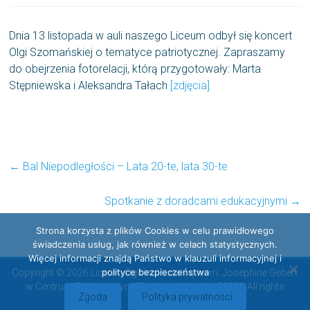
Dnia 13 listopada w auli naszego Liceum odbył się koncert
Olgi Szomańskiej o tematyce patriotycznej. Zapraszamy
do obejrzenia fotorelacji, którą przygotowały: Marta
Stępniewska i Aleksandra Tałach
[zdjęcia]
←
Bal Niepodległości – Lata 20-te, lata 30-te
Spotkanie z doradcami edukacyjnymi
→
Strona korzysta z plików Cookies w celu prawidłowego
świadczenia usług, jak również w celach statystycznych.
Więcej informacji znajdą Państwo w klauzuli informacyjnej i
polityce bezpieczeństwa
Copyright © 2026 Liceum Ogólnokształcące im. Josephine Gebert
w Centrum Edukacyjnym "Radosna Nowina 2000". All rights
Zgoda
Polityka prywatności
reserved.