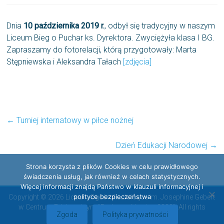
Dnia
10 października 2019 r.
, odbył się tradycyjny w naszym
Liceum Bieg o Puchar ks. Dyrektora. Zwyciężyła klasa I BG.
Zapraszamy do fotorelacji, którą przygotowały: Marta
Stępniewska i Aleksandra Tałach
[zdjęcia]
←
Turniej internatowy w piłce nożnej
Dzień Edukacji Narodowej
→
Strona korzysta z plików Cookies w celu prawidłowego
świadczenia usług, jak również w celach statystycznych.
Więcej informacji znajdą Państwo w klauzuli informacyjnej i
polityce bezpieczeństwa
Copyright © 2026 Liceum Ogólnokształcące im. Josephine Gebert
w Centrum Edukacyjnym "Radosna Nowina 2000". All rights
Zgoda
Polityka prywatności
reserved.