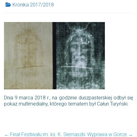
Kronika 2017/2018
Dnia 9 marca 2018 r., na godzinie duszpasterskiej odbył się
pokaz multimedialny, którego tematem był Całun Turyński.
←
Finał Festiwalu im. ks. K. Siemaszki
Wyprawa w Gorce
→