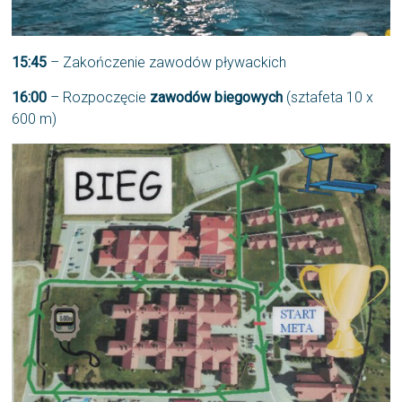
15:45
– Zakończenie zawodów pływackich
16:00
– Rozpoczęcie
zawodów biegowych
(sztafeta 10 x
600 m)