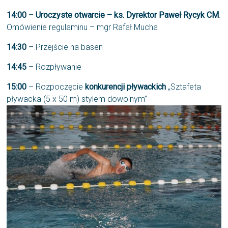
14:00
–
Uroczyste otwarcie – ks. Dyrektor Paweł Rycyk CM
.
Omówienie regulaminu – mgr Rafał Mucha
14:30
– Przejście na basen
14:45
– Rozpływanie
15:00
– Rozpoczęcie
konkurencji pływackich
„Sztafeta
pływacka (5 x 50 m) stylem dowolnym”