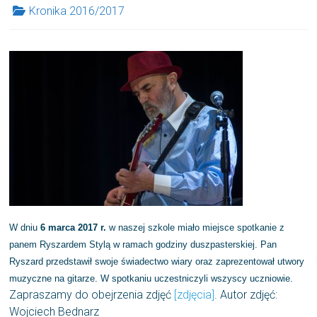
Kronika 2016/2017
W dniu
6 marca 2017 r.
w naszej szkole miało miejsce spotkanie z
panem Ryszardem Stylą w ramach godziny duszpasterskiej. Pan
Ryszard przedstawił swoje świadectwo wiary oraz zaprezentował utwory
muzyczne na gitarze. W spotkaniu uczestniczyli wszyscy uczniowie.
Zapraszamy do obejrzenia zdjęć
[zdjęcia]
. Autor zdjęć:
Wojciech Bednarz