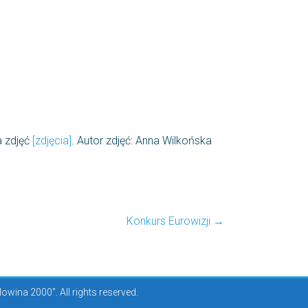
a zdjęć
[zdjęcia]
. Autor zdjęć: Anna Wilkońska
Konkurs Eurowizji
→
ina 2000". All rights reserved.