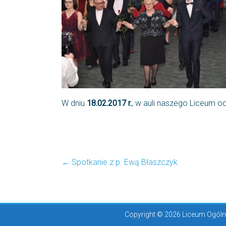
W dniu
18.02.2017 r.
, w auli naszego Liceum o
←
Spotkanie z p. Ewą Błaszczyk
Copyright © 2026 Liceum Ogólno