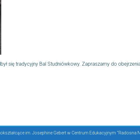
dbył się tradycyjny Bal Studniówkowy. Zapraszamy do obejrzeni
kształcące im. Josephine Gebert w Centrum Edukacyjnym "Radosna Now