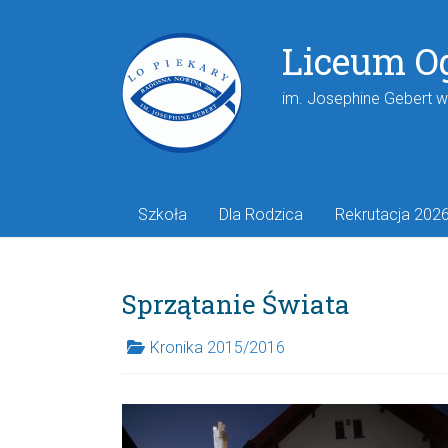
Liceum O
im. Josephine Gebert 
Szkoła
Dla Rodzica
Rekrutacja 202
Sprzątanie Świata
Kronika 2015/2016