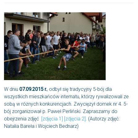
W dniu
07.09.2015 r.
, odbył się tradycyjny 5-bój dla
wszystkich mieszkańców internatu, którzy rywalizowali ze
sobą w różnych konkurencjach. Zwyciężył domek nr 4. 5-
bój zorganizował p. Paweł Perliński. Zapraszamy do
obejrzenia zdjęć
[zdjęcia 1]
[zdjęcia 2]
. (Autorzy zdjęć:
Natalia Bareła i Wojciech Bednarz)