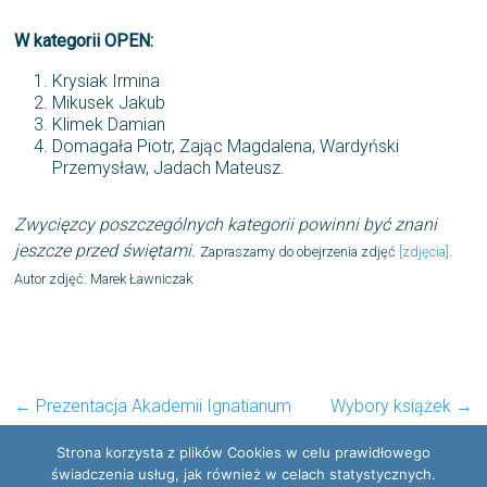
W kategorii OPEN:
Krysiak Irmina
Mikusek Jakub
Klimek Damian
Domagała Piotr, Zając Magdalena, Wardyński
Przemysław, Jadach Mateusz.
Zwycięzcy poszczególnych kategorii powinni być znani
jeszcze przed świętami.
Zapraszamy do obejrzenia zdjęć
[zdjęcia]
.
Autor zdjęć: Marek Ławniczak
←
Prezentacja Akademii Ignatianum
Wybory książek
→
Strona korzysta z plików Cookies w celu prawidłowego
świadczenia usług, jak również w celach statystycznych.