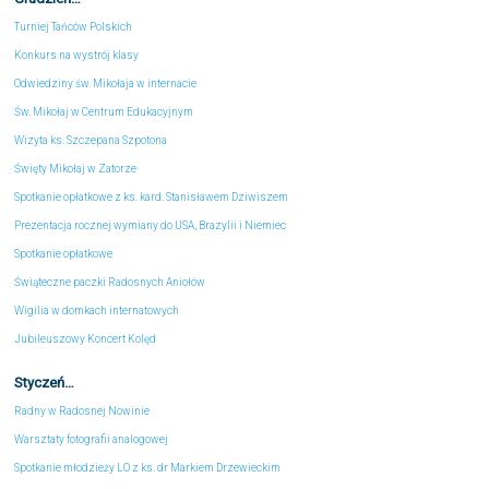
Turniej Tańców Polskich
Konkurs na wystrój klasy
Odwiedziny św. Mikołaja w internacie
Św. Mikołaj w Centrum Edukacyjnym
Wizyta ks. Szczepana Szpotona
Święty Mikołaj w Zatorze
Spotkanie opłatkowe z ks. kard. Stanisławem Dziwiszem
Prezentacja rocznej wymiany do USA, Brazylii i Niemiec
Spotkanie opłatkowe
Świąteczne paczki Radosnych Aniołów
Wigilia w domkach internatowych
Jubileuszowy Koncert Kolęd
Styczeń…
Radny w Radosnej Nowinie
Warsztaty fotografii analogowej
Spotkanie młodzieży LO z ks. dr Markiem Drzewieckim