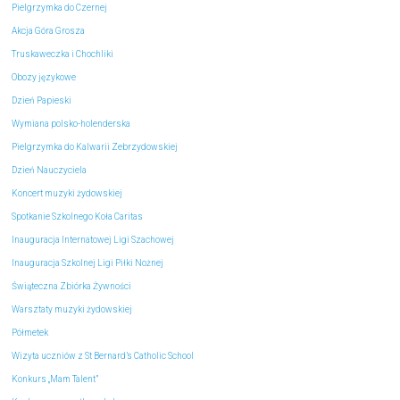
Pielgrzymka do Czernej
Akcja Góra Grosza
Truskaweczka i Chochliki
Obozy językowe
Dzień Papieski
Wymiana polsko-holenderska
Pielgrzymka do Kalwarii Zebrzydowskiej
Dzień Nauczyciela
Koncert muzyki żydowskiej
Spotkanie Szkolnego Koła Caritas
Inauguracja Internatowej Ligi Szachowej
Inauguracja Szkolnej Ligi Piłki Nożnej
Świąteczna Zbiórka Żywności
Warsztaty muzyki żydowskiej
Półmetek
Wizyta uczniów z St Bernard’s Catholic School
Konkurs „Mam Talent”