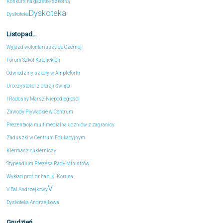
Konkurs na gazetkę szkolną
Dyskoteka
Dyskoteka
Listopad…
Wyjazd wolontariuszy do Czernej
Forum Szkół Katolickich
Odwiedziny szkoły w Ampleforth
Uroczystości z okazji Święta
I Radosny Marsz Niepodległości
Zawody Pływackie w Centrum
Prezentacja multimedialna uczniów z zagranicy
Zaduszki w Centrum Edukacyjnym
Kiermasz cukierniczy
Stypendium Prezesa Rady Ministrów
Wykład prof. dr hab. K. Korusa
V
V Bal Andrzejkowy
Dyskoteka Andrzejkowa
Grudzień…