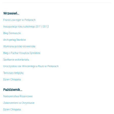
Wrzesień…
Frank Lowinger w Piekarach
Inauguracja roku szkolnego 2011/2012
Bieg Siemaszki
Archipelag Skarbów
Wymiana polsko-słoweńska
Bieg o Puchar Księdza Dyrektora
Spotkanie wolontariatu
Uroczystość św. Wincentego a Paulo w Piekarach
Tańczący belgijkę
Dzień Chłopaka
Październik…
Nabożeństwa Różańcowe
Zakorzenieni w Chrystusie
Dzień Chłopaka