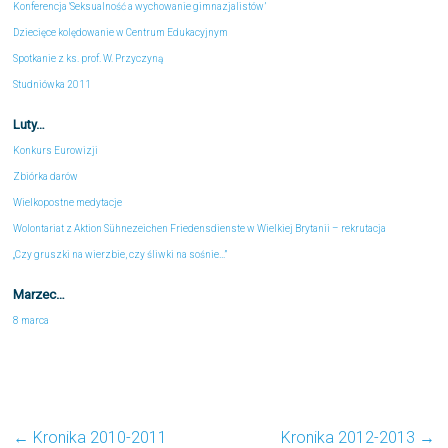
Konferencja 'Seksualność a wychowanie gimnazjalistów’
Dziecięce kolędowanie w Centrum Edukacyjnym
Spotkanie z ks. prof. W. Przyczyną
Studniówka 2011
Luty…
Konkurs Eurowizji
Zbiórka darów
Wielkopostne medytacje
Wolontariat z Aktion Sühnezeichen Friedensdienste w Wielkiej Brytanii – rekrutacja
„Czy gruszki na wierzbie, czy śliwki na sośnie…”
Marzec…
8 marca
←
Kronika 2010-2011
Kronika 2012-2013
→