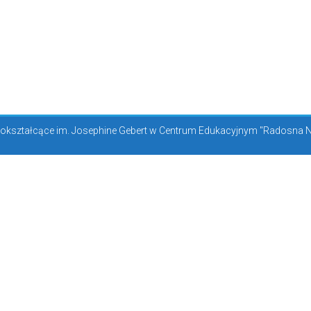
kształcące im. Josephine Gebert w Centrum Edukacyjnym "Radosna Now