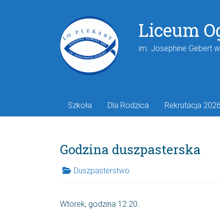
Liceum O
im. Josephine Gebert 
Szkoła
Dla Rodzica
Rekrutacja 202
Godzina duszpasterska
Duszpasterstwo
Wtorek, godzina 12.20.