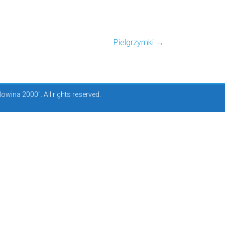
Pielgrzymki
→
ina 2000". All rights reserved.