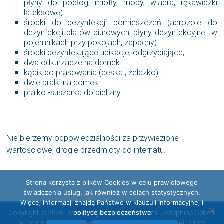
płyny do podłóg, miotły, mopy, wiadra, rękawiczki
lateksowe)
środki do dezynfekcji pomieszczeń (aerozole do
dezynfekcji blatów biurowych, płyny dezynfekcyjne w
pojemnikach przy pokojach, zapachy)
środki dezynfekujące ubikacje, odgrzybiające,
dwa odkurzacze na domek
kącik do prasowania (deska , żelazko)
dwie pralki na domek
pralko -suszarka do bielizny
Nie bierzemy odpowiedzialności za przywiezione
wartościowe, drogie przedmioty do internatu.
Strona korzysta z plików Cookies w celu prawidłowego
świadczenia usług, jak również w celach statystycznych.
Więcej informacji znajdą Państwo w klauzuli informacyjnej i
polityce bezpieczeństwa
Copyright © 2026 Liceum Ogólnokształcące im. Josephine Gebert
w Centrum Edukacyjnym "Radosna Nowina 2000". All rights