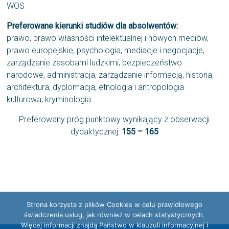
WOS
Preferowane kierunki studiów dla absolwentów:
prawo, prawo własności intelektualnej i nowych mediów,
prawo europejskie, psychologia, mediacje i negocjacje,
zarządzanie zasobami ludzkimi, bezpieczeństwo
narodowe, administracja, zarządzanie informacją, historia,
architektura, dyplomacja, etnologia i antropologia
kulturowa, kryminologia
Preferowany próg punktowy wynikający z obserwacji
dydaktycznej:
155 – 165
Strona korzysta z plików Cookies w celu prawidłowego
świadczenia usług, jak również w celach statystycznych.
Więcej informacji znajdą Państwo w klauzuli informacyjnej i