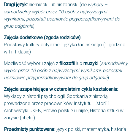
Drugi język:
niemiecki lub hiszpański (d
o wyboru –
samodzielny wybór przez 10 osób z najwyższymi
wynikami, pozostali uczniowie przyporządkowywani do
grup odgórnie
)
Zajęcia dodatkowe (zgoda rodziców):
Podstawy kultury antycznej i języka łacińskiego (1 godzina
w I i II klasie)
Możliwość wyboru zajęć z
filozofii
lub
muzyki
(
samodzielny
wybór przez 10 osób z najwyższymi wynikami, pozostali
uczniowie przyporządkowywani do grup odgórnie
)
Zajęcia uzupełniające w czteroletnim cyklu kształcenia:
Wykłady z historii psychologii, Spotkania z historią
prowadzone przez pracowników Instytutu Historii i
Archiwistyki UKEN, Prawo polskie i unijne, Historia sztuki w
zarysie (chętni)
Przedmioty punktowane:
język polski, matematyka, historia i