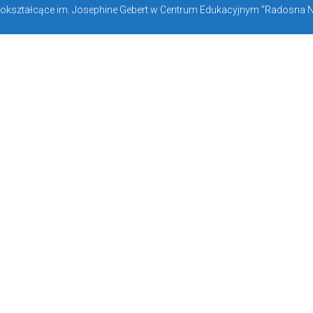
kształcące im. Josephine Gebert w Centrum Edukacyjnym "Radosna Now